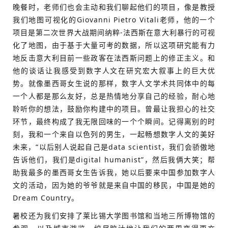
晚餐时，老师们也会主动和我们聊起他们的项目，像是教授
我们地图可视化的Giovanni Pietro Vitali老师，他的一个
项目是第二次世界大战期间纳粹-法西斯在意大利暴行的可视
化了地图，由于基于大量可考的数据，所以这项研究能有力
地反击意大利目前一些政客在法西斯问题上的修正主义。和
他的谈话让我感受到数字人文在研究宏大叙事上的巨大优
势。就像墨西哥女生说的那样，数字人文学术共同体中的每
一个人都是那么友好，总是热情地分享自己的经验，耐心地
聆听你的想法，鼓励你构建中的项目。曾最让我担心的社交
环节，最终构成了我无限回味的一个个瞬间。记得离别的时
刻，我和一个来自以色列的男生，一起畅想数字人文的美好
未来，“以后别人说起自己是data scientist，我们会骄傲地
告诉他们，我们是digital humanist”，然后我俩大笑；帮
助我最多的墨西哥女生告诉我，她以后要来中国参加数字人
文的活动，因为她的爷爷就是来自中国的移民，中国是她的
Dream Country。
暑校还为我们安排了莱比锡大学图书馆和当地三所博物馆的