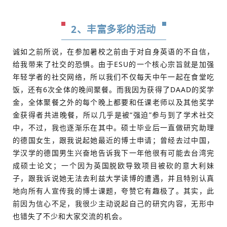
2、丰富多彩的活动
诚如之前所说，在参加暑校之前由于对自身英语的不自信，
给我带来了社交的恐惧。由于ESU的一个核心宗旨就是加强
年轻学者的社交网络，所以我们不仅每天中午一起在食堂吃
饭，还有6次全体的晚间聚餐。而我因为获得了DAAD的奖学
金，全体聚餐之外的每个晚上都要和任课老师以及其他奖学
金获得者共进晚餐，所以几乎是被“强迫”参与到了学术社交
中，不过，我也逐渐乐在其中。硕士毕业后一直做研究助理
的德国女生，跟我说起她最近的博士申请；曾经去过中国，
学汉学的德国男生兴奋地告诉我下一年他很有可能去台湾完
成硕士论文；一个因为英国脱欧导致项目被砍的意大利妹
子，跟我诉说她无法去利兹大学读博的遭遇，并且特别认真
地向所有人宣传我的博士课题，夸赞它有趣极了。其实，此
前因为信心不足，我很少主动说起自己的研究内容，无形中
也错失了不少和大家交流的机会。