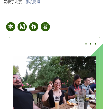
发表于
北京
手机阅读
本
期
作
者