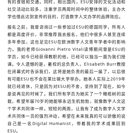
有的食宿和交通。同时，相比国内，ESU安排的文化活动和
社交活动比较多，注重学员两周时间中的整体体验，主办大
学也借此达到宣传的目的，打造数字人文办学的品牌效应。
报名之前，我曾咨询过一些参加过ESU的德国同学，所有人
都是高度评价，非常推荐我去报名，他们中很多人甚至连续
多年参加，这也足见ESU在欧洲数字人文青年学者中的影响
力。我的老师Giovanni Pietro Vitali读博期间曾是ESU的
学员，如今已经获得教职的他，已经可以独当一面为我们授
课。令人遗憾的是，暑校的总负责人，Elisabeth Burr教授
在闭幕式时告诉我们，这将是她负责的最后一届了，以后很
有可能ESU也不会在莱比锡大学举办。她本人实际上2019年
就已经退休，只是因为对ESU的不舍，坚持到了现在，如今
是说再见的时候了。我们所有学员为她买了一个橄榄树的盆
栽，希望年届70岁的她能够永远生机勃勃，就像数字人文这
个学术共同体一样。短短的两周，让我有了成为数字人文学
术共同体一员的强烈冲动，希望在未来我真的可以骄傲的说
自己是一名Digital Humanist，带着我的学术成果回到
ESU。