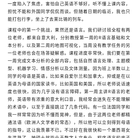
一度陷入了焦虑，害怕自己英语不够好，听不懂上课内容，
担忧不能和外国同学侃侃而谈。但随着日期的临近，我也只
能打包行李，坐上了去莱比锡的列车。
课程中的第一个挑战，果然还是语言。我们研讨班全程有两
位老师，都来自意大利，分别教授第一周的R语言基础和文
本分析，以及第二周的地图可视化，当周没有教学任务的另
一位老师也会在场答疑解惑。课程进度非常快，我们要在第
一周完成文本分析的全部内容，包括自然语言处理、主题模
型、机器学习、情感分析以及文体测量。因为班上半数以上
同学的母语是英语，比如来自爱尔兰和加拿大，抑或是在以
英语为母语的国家读书，比如英国和美国，所以老师说话速
度也很快，因为几乎没有语言障碍。第一周主讲R语言的老
师，英语带有浓重的意大利口音，我经常会迷失在不能理解
的术语中，以至于直接跳过了几条代码。有一位法国同学和
我一样常常因为听不懂而晃神，但是，由于这两位老师都精
通法语（欧洲人文学者的常态），所以他可以立刻得到母语
的指导，这让我羡慕不已。不过好在我很快和一个墨西哥女
生混熟了，她硕士就毕业于数字人文专业，程序语言的底子