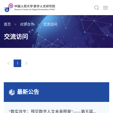
首页
>
对外合作
>
交流访问
交流访问
1
最新公告
“数实共生：预见数字人文未来图景”——第五届...