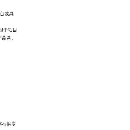
台或具
限于项目
”命名，
将根据专